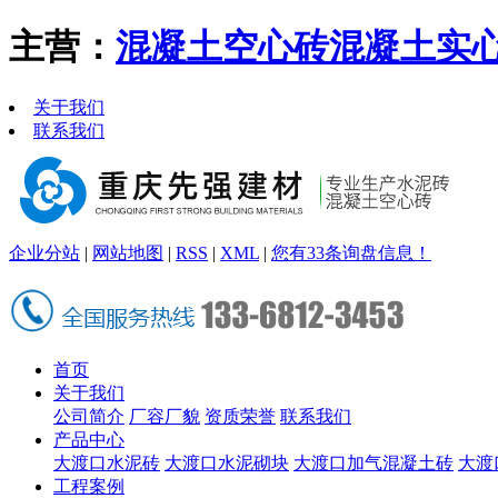
主营：
混凝土空心砖
混凝土实
关于我们
联系我们
企业分站
|
网站地图
|
RSS
|
XML
|
您有
33
条询盘信息！
首页
关于我们
公司简介
厂容厂貌
资质荣誉
联系我们
产品中心
大渡口水泥砖
大渡口水泥砌块
大渡口加气混凝土砖
大渡
工程案例