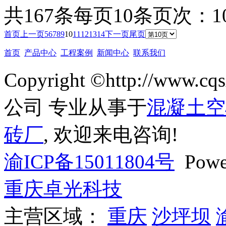
共167条
每页10条
页次：10
首页
上一页
5
6
7
8
9
10
11
12
13
14
下一页
尾页
首页
产品中心
工程案例
新闻中心
联系我们
Copyright ©http://ww
公司 专业从事于
混凝土空
砖厂
, 欢迎来电咨询!
渝ICP备15011804号
Powe
重庆卓光科技
主营区域：
重庆
沙坪坝