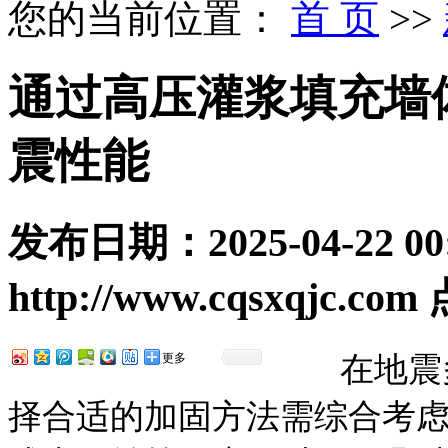
您的当前位置：
首 页
>>
通过高压灌浆填充墙
震性能
发布日期：
2025-04-22 00
http://www.cqsxqjc.com
更多
在地震
择合适的加固方法需综合考