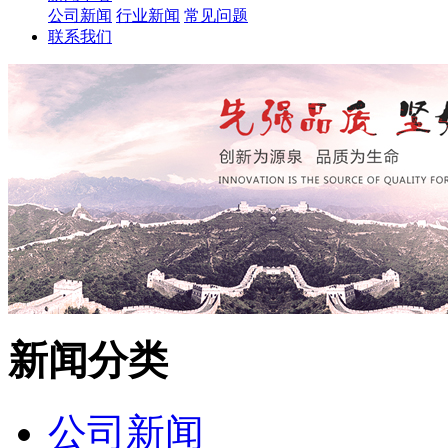
公司新闻
行业新闻
常见问题
联系我们
新闻分类
公司新闻