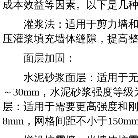
成本效益等因素。以下是几
灌浆法：适用于剪力墙和厚
压灌浆填充墙体缝隙，提高
面层加固：
水泥砂浆面层：适用于无裂
～30mm，水泥砂浆强度等级为
层：适用于需要更高强度和刚
8mm，网格间距不小于150m