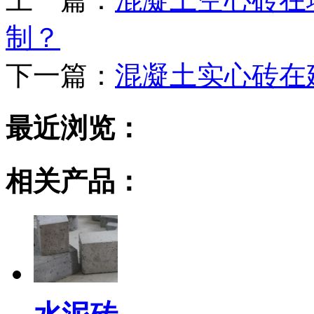
制？
下一篇：
混凝土实心砖在
最近浏览：
相关产品：