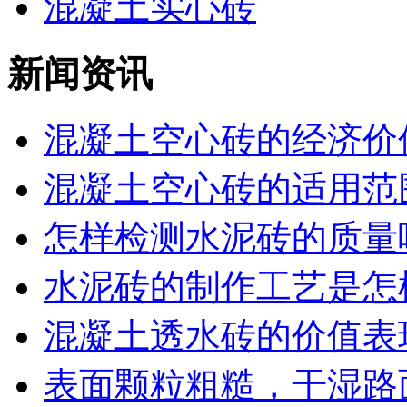
混凝土实心砖
新闻资讯
混凝土空心砖的经济价值
混凝土空心砖的适用范围
怎样检测水泥砖的质量
水泥砖的制作工艺是怎
混凝土透水砖的价值表现
表面颗粒粗糙，干湿路面