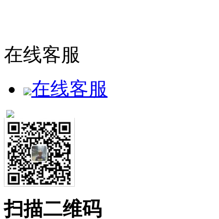
在线客服
在线客服
扫描二维码