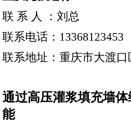
联 系 人 ：刘总
联系电话：13368123453
联系地址：重庆市大渡口
通过高压灌浆填充墙体
能