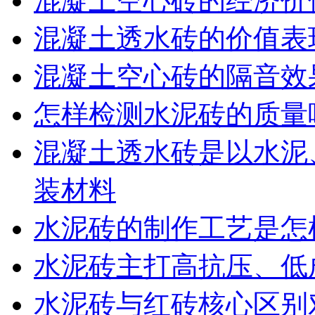
混凝土空心砖的经济价
混凝土透水砖的价值表
混凝土空心砖的隔音效
怎样检测水泥砖的质量
混凝土透水砖是以水泥
装材料
水泥砖的制作工艺是怎
水泥砖主打高抗压、低
水泥砖与红砖核心区别