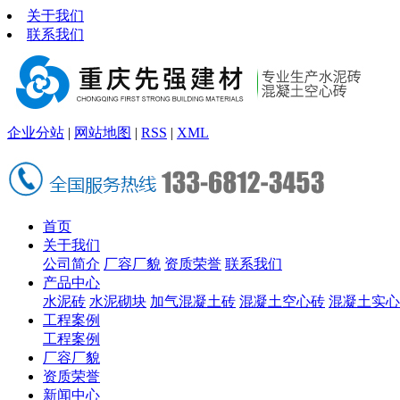
关于我们
联系我们
企业分站
|
网站地图
|
RSS
|
XML
首页
关于我们
公司简介
厂容厂貌
资质荣誉
联系我们
产品中心
水泥砖
水泥砌块
加气混凝土砖
混凝土空心砖
混凝土实心
工程案例
工程案例
厂容厂貌
资质荣誉
新闻中心