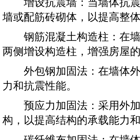
增设抗震墙：当墙体抗震强
墙或配筋砖砌体，以提高整
钢筋混凝土构造柱：在墙体
两侧增设构造柱，增强房屋
外包钢加固法：在墙体外部
力和抗震性能。
预应力加固法：采用外加预
构，以提高结构的承载能力
碳纤维布加固法：在墙体表